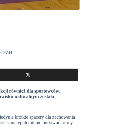
e
,
PZHT
ykcji również dla sportowców.
wisku naturalnym została
jedynie krótkie spacery dla zachowania
asie stanu epidemii nie budować formy