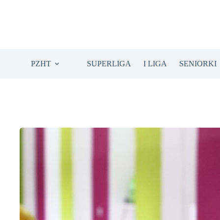
Przejdź
do
treści
PZHT
SUPERLIGA
I LIGA
SENIORKI