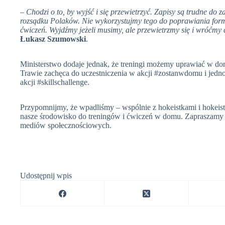
– Chodzi o to, by wyjść i się przewietrzyć. Zapisy są trudne do 
rozsądku Polaków. Nie wykorzystujmy tego do poprawiania form
ćwiczeń. Wyjdźmy jeżeli musimy, ale przewietrzmy się i wróćm
Łukasz Szumowski
.
Ministerstwo dodaje jednak, że treningi możemy uprawiać w d
Trawie zachęca do uczestniczenia w akcji #zostanwdomu i jednoc
akcji #skillschallenge.
Przypomnijmy, że wpadliśmy – wspólnie z hokeistkami i hokeis
nasze środowisko do treningów i ćwiczeń w domu. Zapraszamy
mediów społecznościowych.
Udostępnij wpis