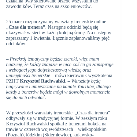
działania były skierowane przede wszystkim do
zawodników. Teraz czas na szkoleniowców.
25 marca rozpoczynamy warsztaty trenerskie online
„Czas dla trenera”
. Następne odcinki będą się
ukazywać w sieci w każdą kolejną środę. Na następny
zapraszamy 1 kwietnia. Łącznie zaplanowaliśmy pięć
odcinków.
– Przekrój tematyczny będzie szeroki, więc mam
nadzieję, że każdy znajdzie w nich coś co go zainspiruje
i wzbogaci jego dotychczasową wiedzę oraz
umiejętności trenerskie
– mówi kierownik wyszkolenia
PZHT
Krzysztof Rachwalski
. –
Warsztaty będą
nagrywane i umieszczane na kanale YouTube, dlatego
każdy z trenerów będzie mógł w dowolnym momencie
się do nich odwołać
.
W przeszłości warsztaty trenerskie „Czas dla trenera”
odbywały się w tradycyjnej formie. W zeszłym roku
Krzysztof Rachwalski spotkał z trenerami hokeja na
trawie w czterech województwach – wielkopolskim
(Poznań), łódzkim (Skierniewice), kujawsko-