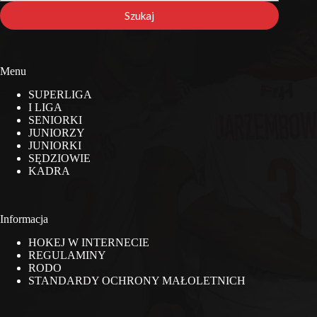
stronie
Szukaj
Menu
SUPERLIGA
I LIGA
SENIORKI
JUNIORZY
JUNIORKI
SĘDZIOWIE
KADRA
Informacja
HOKEJ W INTERNECIE
REGULAMINY
RODO
STANDARDY OCHRONY MAŁOLETNICH