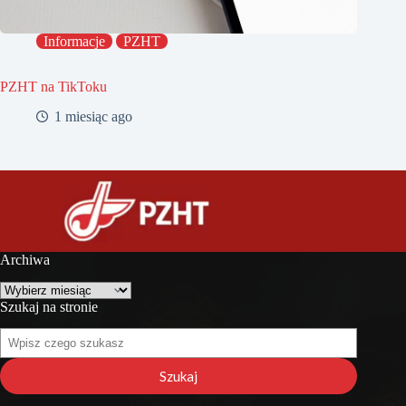
Informacje
PZHT
PZHT na TikToku
1 miesiąc ago
Archiwa
Archiwa
Szukaj na stronie
Szukaj
na
stronie
Szukaj