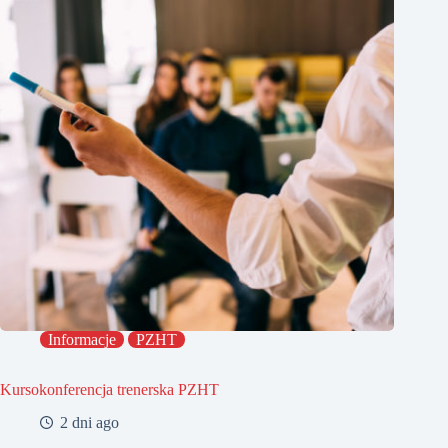
Informacje
PZHT
Kursokonferencja trenerska PZHT
2 dni ago