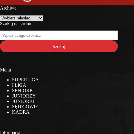
Archiwa
Archiwa
Szukaj na stronie
Szukaj
na
stronie
Szukaj
Menu
SUPERLIGA
I LIGA
SENIORKI
JUNIORZY
JUNIORKI
SĘDZIOWIE
KADRA
Informacja