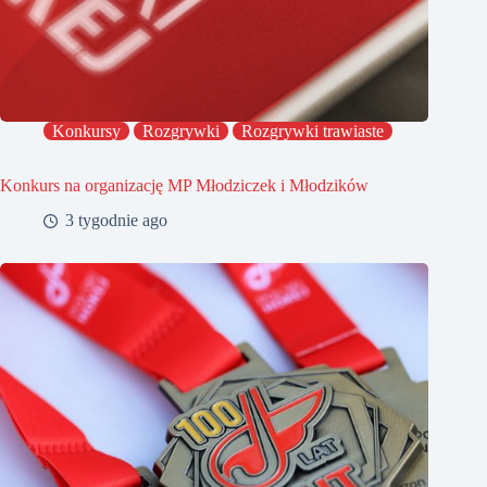
Konkursy
Rozgrywki
Rozgrywki trawiaste
Konkurs na organizację MP Młodziczek i Młodzików
3 tygodnie ago