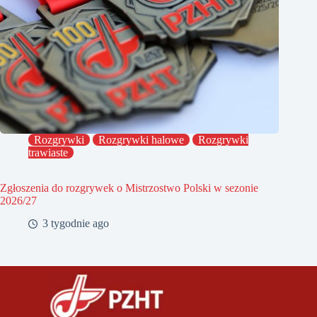
Rozgrywki
Rozgrywki halowe
Rozgrywki
trawiaste
Zgłoszenia do rozgrywek o Mistrzostwo Polski w sezonie
2026/27
3 tygodnie ago