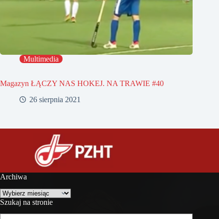
Multimedia
Magazyn ŁĄCZY NAS HOKEJ. NA TRAWIE #40
26 sierpnia 2021
Archiwa
Archiwa
Szukaj na stronie
Szukaj