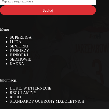
na
stronie
Szukaj
Menu
SUPERLIGA
I LIGA
SENIORKI
JUNIORZY
JUNIORKI
SĘDZIOWIE
KADRA
Informacja
HOKEJ W INTERNECIE
REGULAMINY
RODO
STANDARDY OCHRONY MAŁOLETNICH