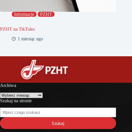
Informacje
PZHT
PZHT na TikToku
1 miesiąc ago
Archiwa
Archiwa
Szukaj na stronie
Szukaj
na
stronie
Szukaj