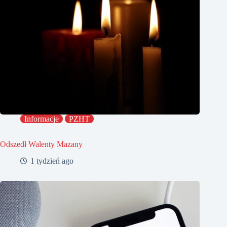
Informacje
PZHT
Odszedł Walenty Mazany
1 tydzień ago