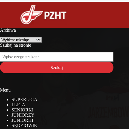
Archiwa
Archiwa
Szukaj na stronie
Szukaj
na
stronie
Szukaj
Menu
SUPERLIGA
I LIGA
SENIORKI
JUNIORZY
JUNIORKI
SĘDZIOWIE