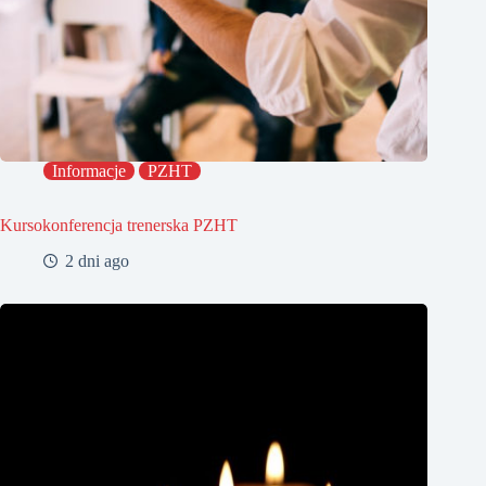
Informacje
PZHT
Kursokonferencja trenerska PZHT
2 dni ago