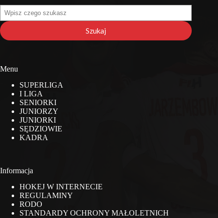
Szukaj
na
stronie
Szukaj
Menu
SUPERLIGA
I LIGA
SENIORKI
JUNIORZY
JUNIORKI
SĘDZIOWIE
KADRA
Informacja
HOKEJ W INTERNECIE
REGULAMINY
RODO
STANDARDY OCHRONY MAŁOLETNICH