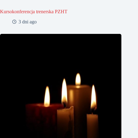
Kursokonferencja trenerska PZHT
3 dni ago