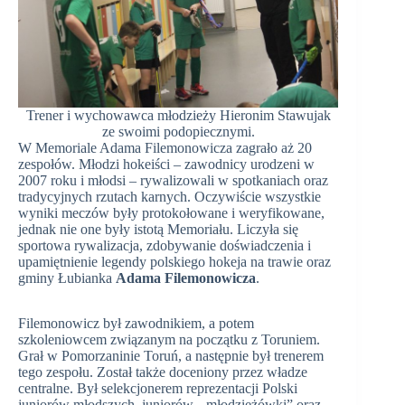
Trener i wychowawca młodzieży Hieronim Stawujak
ze swoimi podopiecznymi.
W Memoriale Adama Filemonowicza zagrało aż 20
zespołów. Młodzi hokeiści – zawodnicy urodzeni w
2007 roku i młodsi – rywalizowali w spotkaniach oraz
tradycyjnych rzutach karnych. Oczywiście wszystkie
wyniki meczów były protokołowane i weryfikowane,
jednak nie one były istotą Memoriału. Liczyła się
sportowa rywalizacja, zdobywanie doświadczenia i
upamiętnienie legendy polskiego hokeja na trawie oraz
gminy Łubianka
Adama Filemonowicza
.
Filemonowicz był zawodnikiem, a potem
szkoleniowcem związanym na początku z Toruniem.
Grał w Pomorzaninie Toruń, a następnie był trenerem
tego zespołu. Został także doceniony przez władze
centralne. Był selekcjonerem reprezentacji Polski
juniorów młodszych, juniorów, „młodzieżówki” oraz