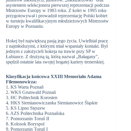
asystentem selekcjonera pierwszej reprezentacji podczas
Mistrzostw Europy w 1983 roku. Z kolei w 1995 roku
przygotowywał i prowadził reprezentację Polski kobiet
w turnieju kwalifikacyjnym młodzieżowych Mistrzostw
Europy w Poznaniu.
Hokej był największą pasją jego życia. Uwielbiał pracę
z najmłodszymi, z którymi miał wspaniały kontakt. Był
jednym z założycieli hokeja na trawie przy SP w
Łubiance. Z drużyną tą, którą nazwał „Bałagany”,
spędził ostatnie lata swojej bogatej kariery trenerskiej.
Klasyfikacja końcowa XXIII Memoriału Adama
Filemonowicza:
1. KS Warta Poznań
2. WKS Grunwald Poznań
3. HC Politechnik Korosten
4. HKS Siemianowiczanka Siemianowice Śląskie
5. KS Lipno Stęszew
6. AZS Politechnika Poznańska
7. Pomorzanin Toruń II
8. Kolosok Boryspol
9. Pomorzanin Toruń I