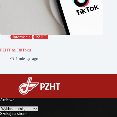
Informacje
PZHT
PZHT na TikToku
1 miesiąc ago
Archiwa
Archiwa
Szukaj na stronie