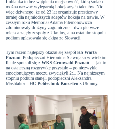
Łubianka to bez wątpienia miejscowość, którą śmiało
można nazwać wylęgarnią hokejowych talentów. Nic
więc dziwnego, że od 23 lat organizuje prestiżowy
turniej dla najmłodszych adeptów hokeja na trawie. W
zeszłym roku Memoriał Adama Filemonowicza
zdominowały drużyny zagraniczne – dwa pierwsze
miejsca zajęły zespoły z Ukrainy, a na ostatnim stopniu
podium uplasowała się ekipa ze Słowacji.
Tym razem najlepszy okazał się zespół
KS Warta
Poznań
. Podopieczni Hieronima Stawujaka w wielkim
finale spotkali się z
WKS Grunwald Poznań
i – jak to
na ostateczną rozgrywkę przystało – po niezwykle
emocjonującym meczu zwyciężyli 2:1. Na najniższym
stopniu podium stanęli podopieczni Aleksandra
Mashtalira –
HC Politechnik Korosten
z Ukrainy.