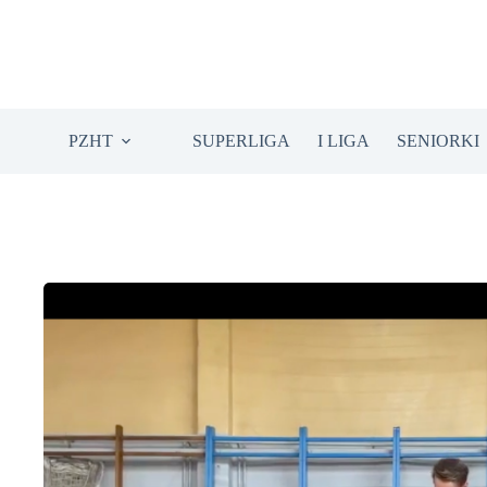
Przejdź
do
treści
PZHT
SUPERLIGA
I LIGA
SENIORKI