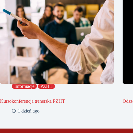
Informacje
PZHT
Kursokonferencja trenerska PZHT
Odsz
1 dzień ago