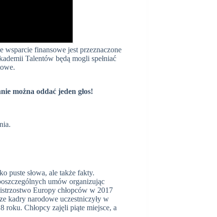
e wsparcie finansowe jest przeznaczone
 Akademii Talentów będą mogli spełniać
rtowe.
nnie można oddać jeden głos!
nia.
o puste słowa, ale także fakty.
 poszczególnych umów organizując
Mistrzostwo Europy chłopców w 2017
sze kadry narodowe uczestniczyły w
roku. Chłopcy zajęli piąte miejsce, a