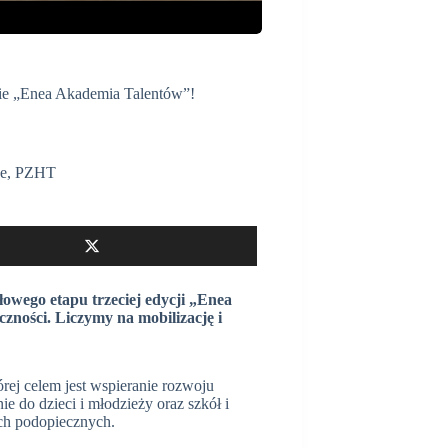
ie „Enea Akademia Talentów”!
je
,
PZHT
łowego etapu trzeciej edycji „Enea
zności. Liczymy na mobilizację i
rej celem jest wspieranie rozwoju
 do dzieci i młodzieży oraz szkół i
oich podopiecznych.