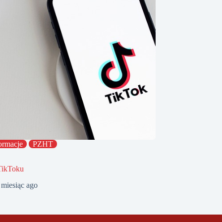
ormacje
PZHT
TikToku
 miesiąc ago