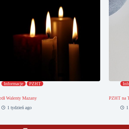
Informacje
PZHT
Inf
edł Walenty Mazany
PZHT na 
1 tydzień ago
1