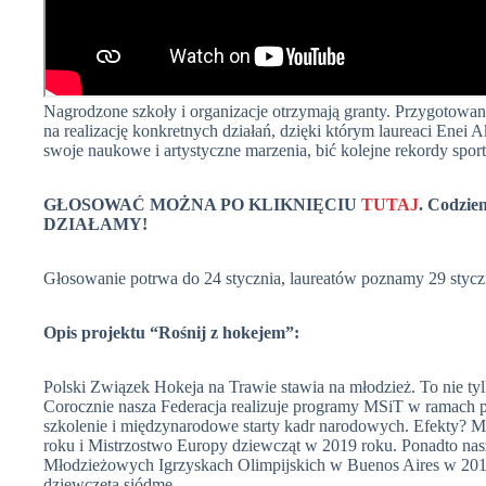
Nagrodzone szkoły i organizacje otrzymają granty. Przygotowan
na realizację konkretnych działań, dzięki którym laureaci Enei
swoje naukowe i artystyczne marzenia, bić kolejne rekordy spo
GŁOSOWAĆ MOŻNA PO KLIKNIĘCIU
TUTAJ
. Codzie
DZIAŁAMY!
Głosowanie potrwa do 24 stycznia, laureatów poznamy 29 stycz
Opis projektu “Rośnij z hokejem”:
Polski Związek Hokeja na Trawie stawia na młodzież. To nie tylk
Corocznie nasza Federacja realizuje programy MSiT w ramach
szkolenie i międzynarodowe starty kadr narodowych. Efekty? 
roku i Mistrzostwo Europy dziewcząt w 2019 roku. Ponadto na
Młodzieżowych Igrzyskach Olimpijskich w Buenos Aires w 2018 
dziewczęta siódme.