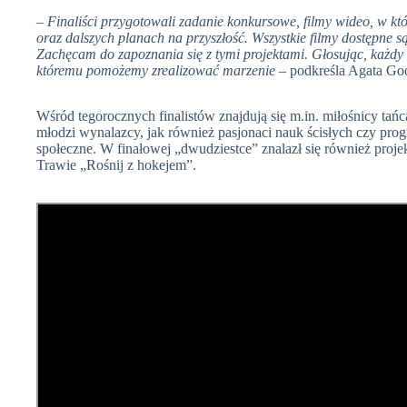
– Finaliści przygotowali zadanie konkursowe, filmy wideo, w któ
oraz dalszych planach na przyszłość. Wszystkie filmy dostępne są
Zachęcam do zapoznania się z tymi projektami. Głosując, każd
któremu pomożemy zrealizować marzenie
– podkreśla Agata Go
Wśród tegorocznych finalistów znajdują się m.in. miłośnicy tańc
młodzi wynalazcy, jak również pasjonaci nauk ścisłych czy pro
społeczne. W finałowej „dwudziestce” znalazł się również proj
Trawie „Rośnij z hokejem”.