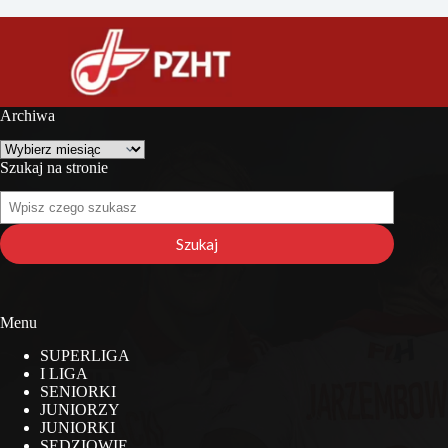
Archiwa
Archiwa
Szukaj na stronie
Szukaj
na
stronie
Szukaj
Menu
SUPERLIGA
I LIGA
SENIORKI
JUNIORZY
JUNIORKI
SĘDZIOWIE