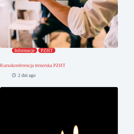
Informacje
PZHT
Kursokonferencja trenerska PZHT
2 dni ago