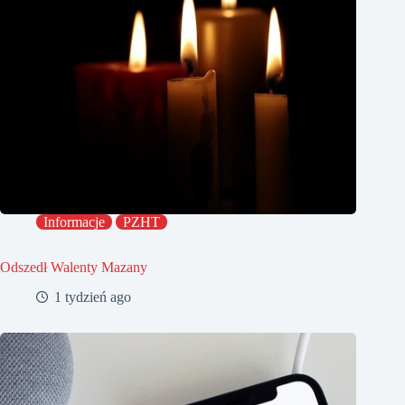
Informacje
PZHT
Odszedł Walenty Mazany
1 tydzień ago