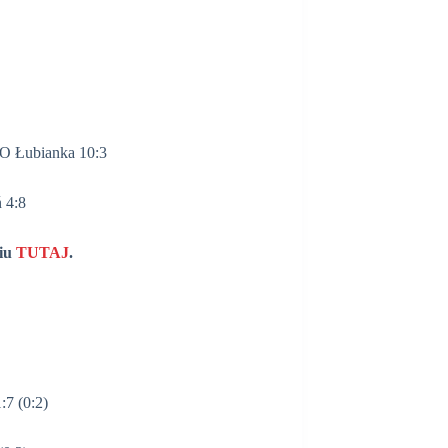
O Łubianka 10:3
 4:8
ciu
TUTAJ
.
7 (0:2)