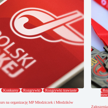
Konkursy
Rozgrywki
Rozgrywki trawiaste
Ro
traw
urs na organizację MP Młodziczek i Młodzików
Zgłoszenia