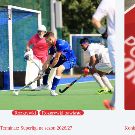
Rozgrywki
Rozgrywki trawiaste
Terminarz Superligi na sezon 2026/27
Konk