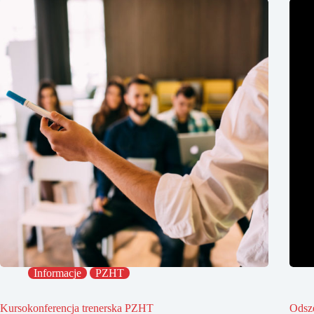
Informacje
PZHT
Kursokonferencja trenerska PZHT
Odsz