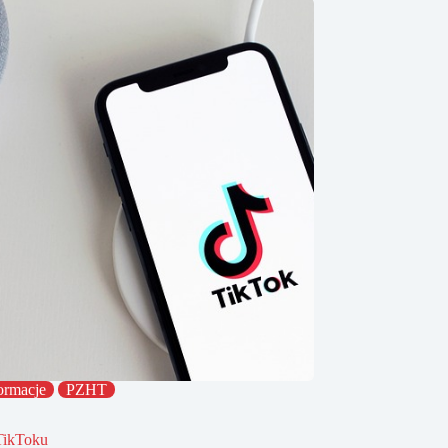
ormacje
PZHT
TikToku