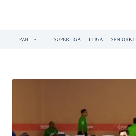
Przejdź
do
treści
PZHT
SUPERLIGA
I LIGA
SENIORKI