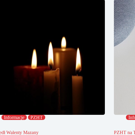
Informacje
PZHT
Inf
edł Walenty Mazany
PZHT na 