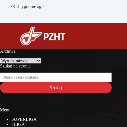
3 tygodnie ago
Archiwa
Archiwa
Szukaj na stronie
Szukaj
na
stronie
Szukaj
Menu
SUPERLIGA
I LIGA