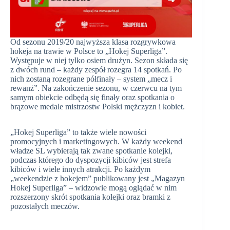
Od sezonu 2019/20 najwyższa klasa rozgrywkowa
hokeja na trawie w Polsce to „Hokej Superliga”.
Występuje w niej tylko osiem drużyn. Sezon składa się
z dwóch rund – każdy zespół rozegra 14 spotkań. Po
nich zostaną rozegrane półfinały – system „mecz i
rewanż”. Na zakończenie sezonu, w czerwcu na tym
samym obiekcie odbędą się finały oraz spotkania o
brązowe medale mistrzostw Polski mężczyzn i kobiet.
„Hokej Superliga” to także wiele nowości
promocyjnych i marketingowych. W każdy weekend
władze SL wybierają tak zwane spotkanie kolejki,
podczas którego do dyspozycji kibiców jest strefa
kibiców i wiele innych atrakcji. Po każdym
„weekendzie z hokejem” publikowany jest „Magazyn
Hokej Superliga” – widzowie mogą oglądać w nim
rozszerzony skrót spotkania kolejki oraz bramki z
pozostałych meczów.