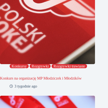
Konkursy
Rozgrywki
Rozgrywki trawiaste
Konkurs na organizację MP Młodziczek i Młodzików
3 tygodnie ago