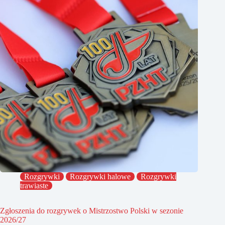
Rozgrywki
Rozgrywki halowe
Rozgrywki
trawiaste
Zgłoszenia do rozgrywek o Mistrzostwo Polski w sezonie
2026/27