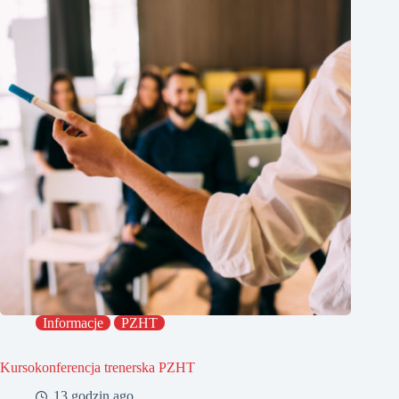
Informacje
PZHT
Kursokonferencja trenerska PZHT
13 godzin ago