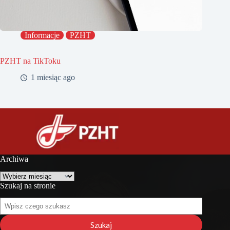
Informacje
PZHT
PZHT na TikToku
1 miesiąc ago
Archiwa
Archiwa
Szukaj na stronie
Szukaj
na
stronie
Szukaj