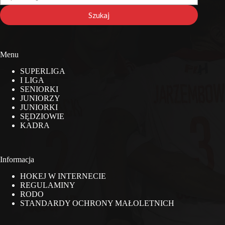
na
stronie
Szukaj
Menu
SUPERLIGA
I LIGA
SENIORKI
JUNIORZY
JUNIORKI
SĘDZIOWIE
KADRA
Informacja
HOKEJ W INTERNECIE
REGULAMINY
RODO
STANDARDY OCHRONY MAŁOLETNICH