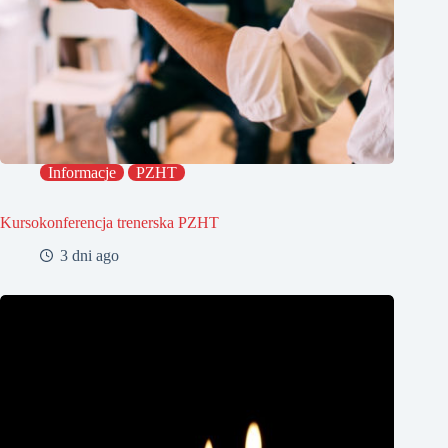
Informacje
PZHT
Kursokonferencja trenerska PZHT
3 dni ago