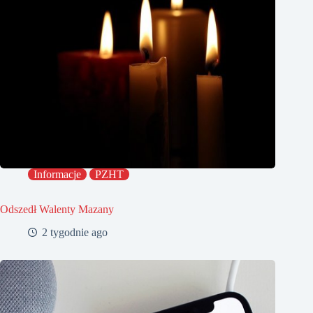
Informacje
PZHT
Odszedł Walenty Mazany
2 tygodnie ago