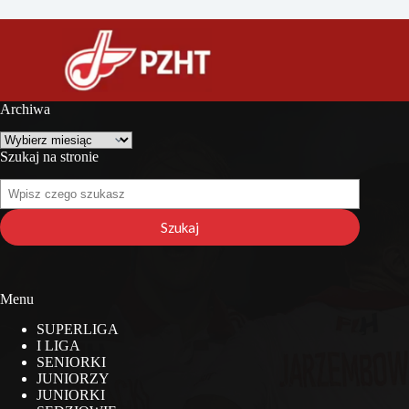
Archiwa
Archiwa
Szukaj na stronie
Szukaj
na
stronie
Szukaj
Menu
SUPERLIGA
I LIGA
SENIORKI
JUNIORZY
JUNIORKI