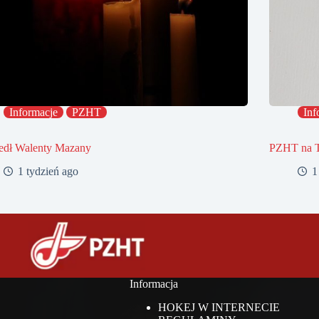
Informacje
PZHT
Inf
edł Walenty Mazany
PZHT na 
1 tydzień ago
1
Informacja
HOKEJ W INTERNECIE