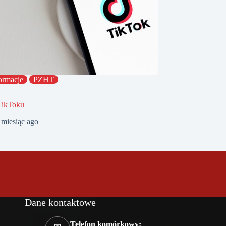
ormacje
PZHT
TikToku
 miesiąc ago
Dane kontaktowe
Telefon komórkowy: