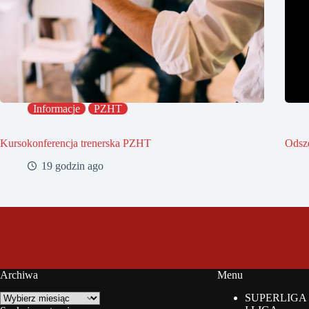
Informacje
PZHT
Kursokonferencja trenerska PZHT
Odsz
19 godzin ago
Archiwa
Menu
Archiwa
SUPERLIGA