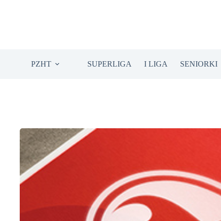
Przejdź
do
treści
PZHT
SUPERLIGA
I LIGA
SENIORKI