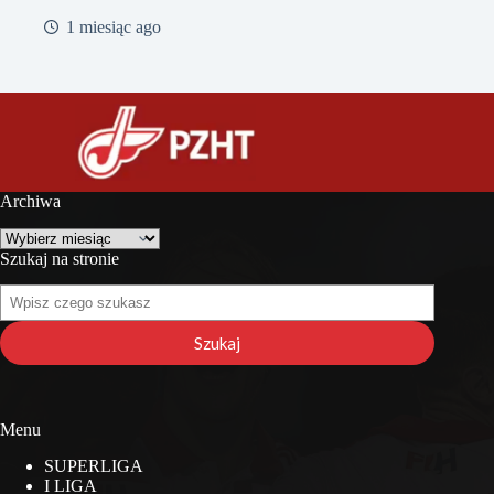
1 miesiąc ago
Archiwa
Archiwa
Szukaj na stronie
Szukaj
na
stronie
Szukaj
Menu
SUPERLIGA
I LIGA