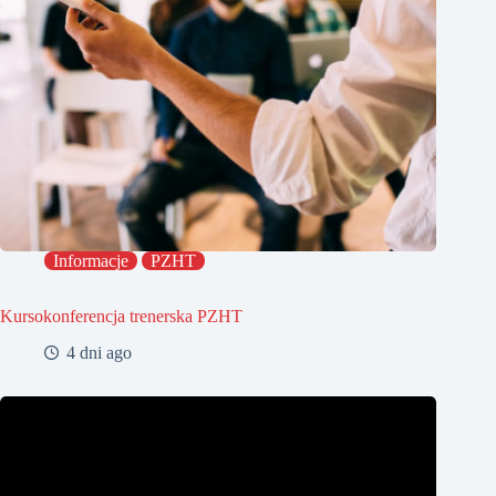
Informacje
PZHT
Kursokonferencja trenerska PZHT
4 dni ago