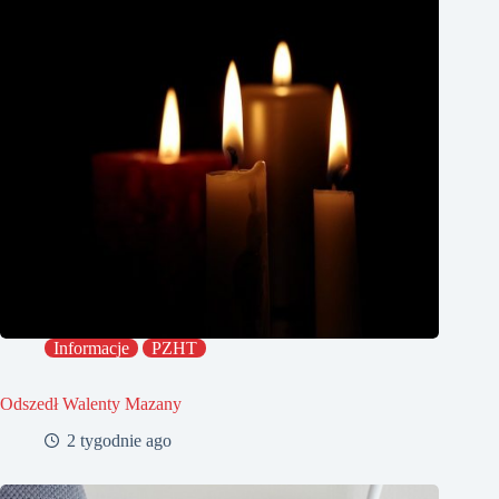
Informacje
PZHT
Odszedł Walenty Mazany
2 tygodnie ago