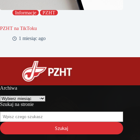
Informacje
PZHT
PZHT na TikToku
1 miesiąc ago
Archiwa
Archiwa
Szukaj na stronie
Szukaj
na
stronie
Szukaj