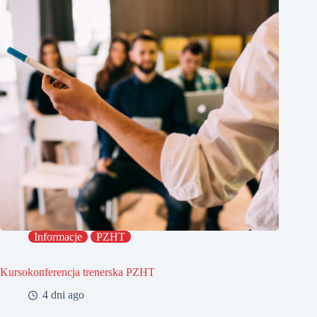
Informacje
PZHT
Kursokonferencja trenerska PZHT
4 dni ago