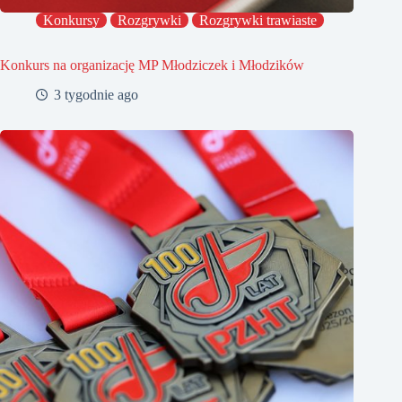
Konkursy
Rozgrywki
Rozgrywki trawiaste
Konkurs na organizację MP Młodziczek i Młodzików
3 tygodnie ago