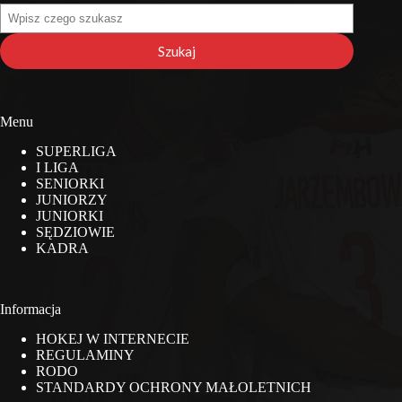
Szukaj
na
stronie
Szukaj
Menu
SUPERLIGA
I LIGA
SENIORKI
JUNIORZY
JUNIORKI
SĘDZIOWIE
KADRA
Informacja
HOKEJ W INTERNECIE
REGULAMINY
RODO
STANDARDY OCHRONY MAŁOLETNICH