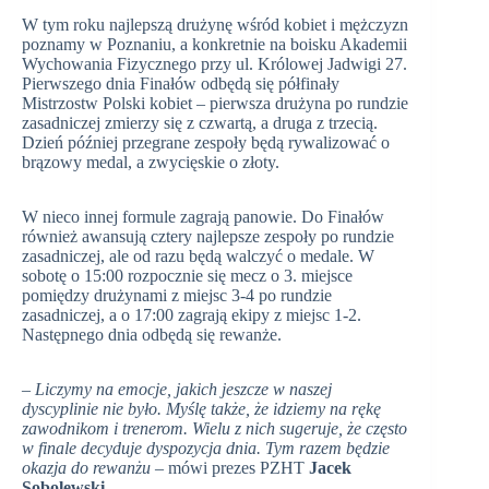
W tym roku najlepszą drużynę wśród kobiet i mężczyzn
poznamy w Poznaniu, a konkretnie na boisku Akademii
Wychowania Fizycznego przy ul. Królowej Jadwigi 27.
Pierwszego dnia Finałów odbędą się półfinały
Mistrzostw Polski kobiet – pierwsza drużyna po rundzie
zasadniczej zmierzy się z czwartą, a druga z trzecią.
Dzień później przegrane zespoły będą rywalizować o
brązowy medal, a zwycięskie o złoty.
W nieco innej formule zagrają panowie. Do Finałów
również awansują cztery najlepsze zespoły po rundzie
zasadniczej, ale od razu będą walczyć o medale. W
sobotę o 15:00 rozpocznie się mecz o 3. miejsce
pomiędzy drużynami z miejsc 3-4 po rundzie
zasadniczej, a o 17:00 zagrają ekipy z miejsc 1-2.
Następnego dnia odbędą się rewanże.
– Liczymy na emocje, jakich jeszcze w naszej
dyscyplinie nie było. Myślę także, że idziemy na rękę
zawodnikom i trenerom. Wielu z nich sugeruje, że często
w finale decyduje dyspozycja dnia. Tym razem będzie
okazja do rewanżu
– mówi prezes PZHT
Jacek
Sobolewski
.