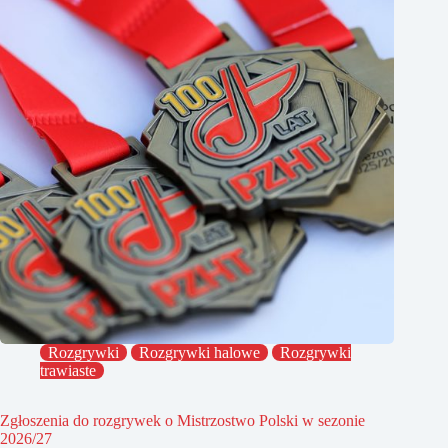
Rozgrywki
Rozgrywki halowe
Rozgrywki
trawiaste
Zgłoszenia do rozgrywek o Mistrzostwo Polski w sezonie
2026/27