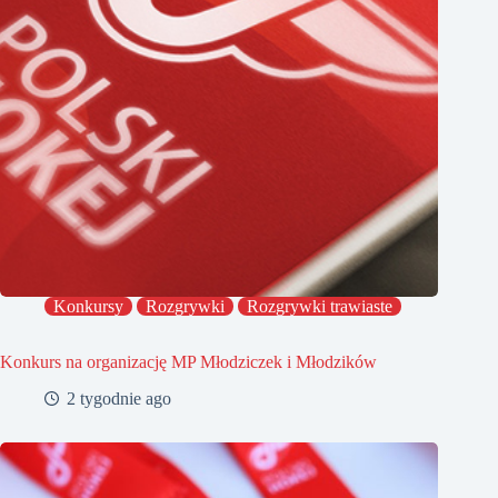
Konkursy
Rozgrywki
Rozgrywki trawiaste
Konkurs na organizację MP Młodziczek i Młodzików
2 tygodnie ago