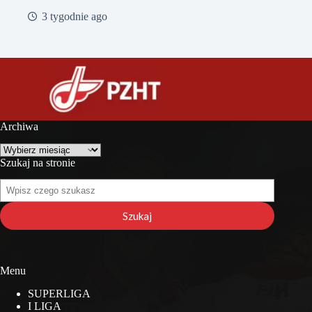
3 tygodnie ago
Archiwa
Archiwa
Szukaj na stronie
Szukaj
na
stronie
Szukaj
Menu
SUPERLIGA
I LIGA