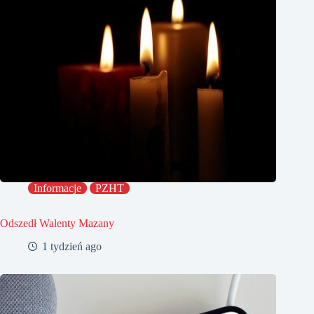
Informacje
PZHT
Odszedł Walenty Mazany
1 tydzień ago