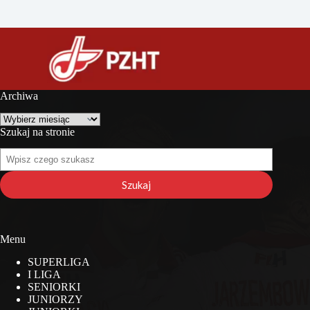
Archiwa
Archiwa
Szukaj na stronie
Szukaj
na
stronie
Szukaj
Menu
SUPERLIGA
I LIGA
SENIORKI
JUNIORZY