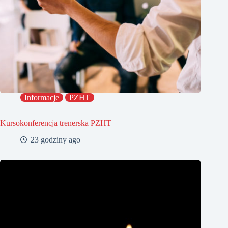
Informacje
PZHT
Kursokonferencja trenerska PZHT
23 godziny ago