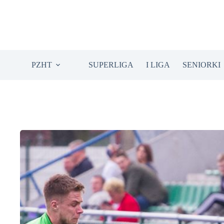
Przejdź
do
treści
PZHT
SUPERLIGA
I LIGA
SENIORKI