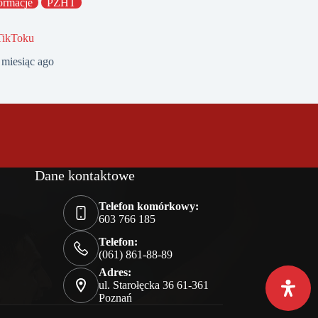
ormacje
PZHT
TikToku
 miesiąc ago
Dane kontaktowe
Telefon komórkowy:
603 766 185
Telefon:
(061) 861-88-89
Adres:
ul. Starołęcka 36 61-361
Poznań