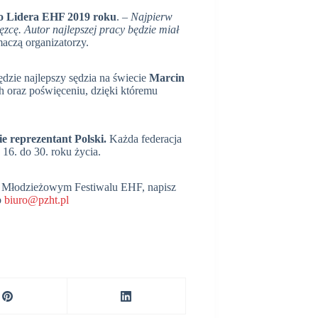
o Lidera EHF 2019 roku
. –
Najpierw
zcę. Autor najlepszej pracy będzie miał
aczą organizatorzy.
zie najlepszy sędzia na świecie
Marcin
h oraz poświęceniu, dzięki któremu
e reprezentant Polski.
Każda federacja
16. do 30. roku życia.
nym Młodzieżowym Festiwalu EHF, napisz
b
biuro@pzht.pl