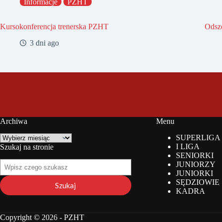
Informacje
PZHT
Kursokonferencja trenerska PZHT
Odsz
3 dni ago
Archiwa
Menu
Archiwa
SUPERLIGA
I LIGA
Szukaj na stronie
SENIORKI
Szukaj
JUNIORZY
na
JUNIORKI
stronie
SĘDZIOWIE
Szukaj
KADRA
Copyright © 2026 - PZHT