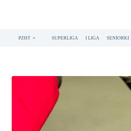
Przejdź
do
treści
PZHT
SUPERLIGA
I LIGA
SENIORKI