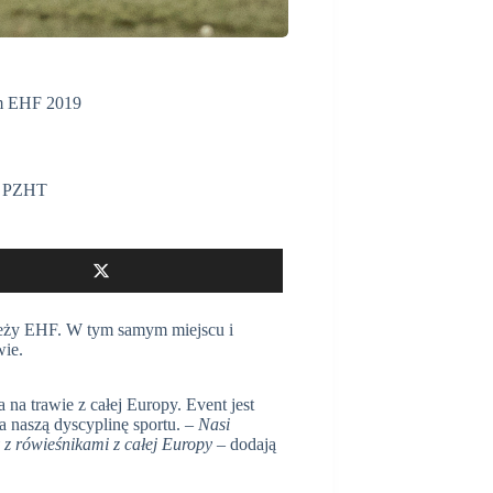
m EHF 2019
,
PZHT
zieży EHF. W tym samym miejscu i
wie.
na trawie z całej Europy. Event jest
a naszą dyscyplinę sportu. –
Nasi
 z rówieśnikami z całej Europy
– dodają