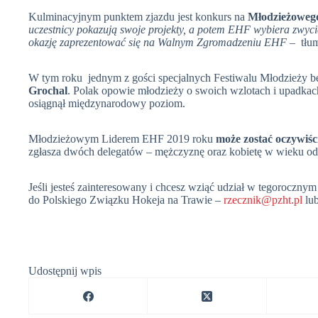
Kulminacyjnym punktem zjazdu jest konkurs na
Młodzieżoweg
uczestnicy pokazują swoje projekty, a potem EHF wybiera zwycię
okazję zaprezentować się na Walnym Zgromadzeniu EHF
– tłum
W tym roku jednym z gości specjalnych Festiwalu Młodzieży będ
Grochal
. Polak opowie młodzieży o swoich wzlotach i upadkac
osiągnął międzynarodowy poziom.
Młodzieżowym Liderem EHF 2019 roku
może zostać oczywiści
zgłasza dwóch delegatów – mężczyznę oraz kobietę w wieku od 
Jeśli jesteś zainteresowany i chcesz wziąć udział w tegorocz
do Polskiego Związku Hokeja na Trawie –
rzecznik@pzht.pl
lu
Udostępnij wpis