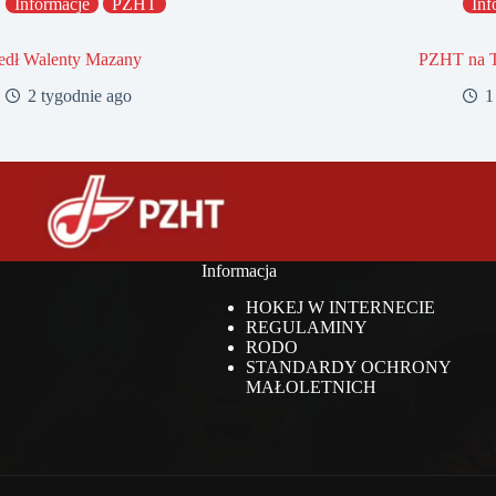
Informacje
PZHT
Inf
edł Walenty Mazany
PZHT na 
2 tygodnie ago
1
Informacja
HOKEJ W INTERNECIE
REGULAMINY
RODO
STANDARDY OCHRONY
MAŁOLETNICH