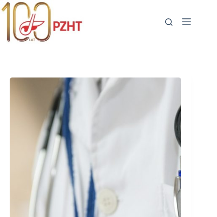
Przejdź
do
treści