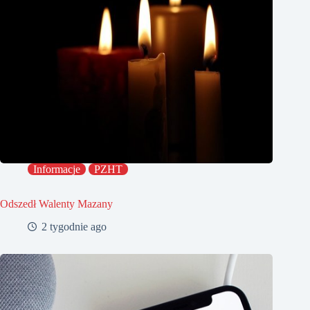
Informacje
PZHT
Odszedł Walenty Mazany
2 tygodnie ago