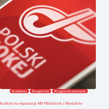
Konkursy
Rozgrywki
Rozgrywki trawiaste
Konkurs na organizację MP Młodziczek i Młodzików