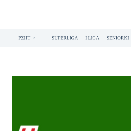
Przejdź
do
treści
PZHT
SUPERLIGA
I LIGA
SENIORKI