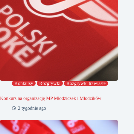
Konkursy
Rozgrywki
Rozgrywki trawiaste
Konkurs na organizację MP Młodziczek i Młodzików
2 tygodnie ago