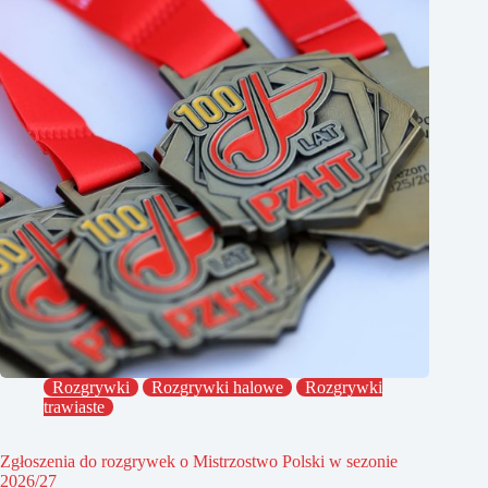
Rozgrywki
Rozgrywki halowe
Rozgrywki
trawiaste
Zgłoszenia do rozgrywek o Mistrzostwo Polski w sezonie
2026/27