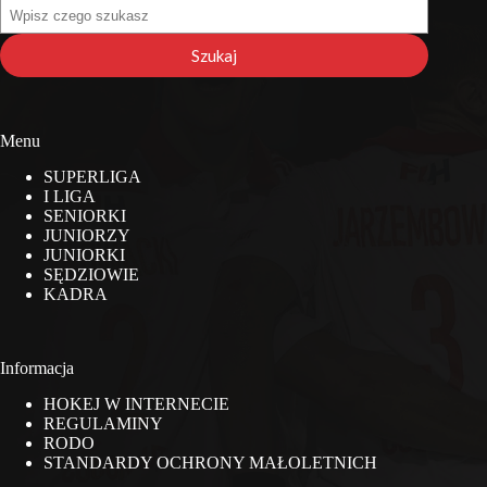
Szukaj
na
stronie
Szukaj
Menu
SUPERLIGA
I LIGA
SENIORKI
JUNIORZY
JUNIORKI
SĘDZIOWIE
KADRA
Informacja
HOKEJ W INTERNECIE
REGULAMINY
RODO
STANDARDY OCHRONY MAŁOLETNICH