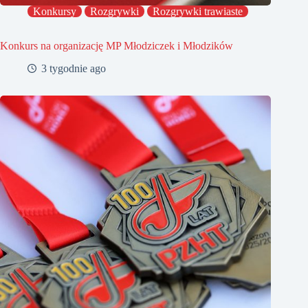
Konkursy
Rozgrywki
Rozgrywki trawiaste
Konkurs na organizację MP Młodziczek i Młodzików
3 tygodnie ago