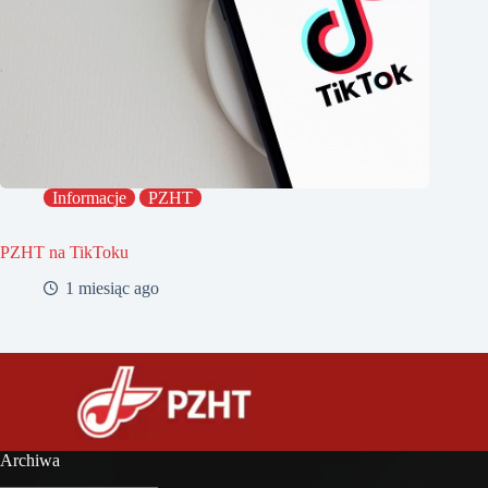
Informacje
PZHT
PZHT na TikToku
1 miesiąc ago
Archiwa