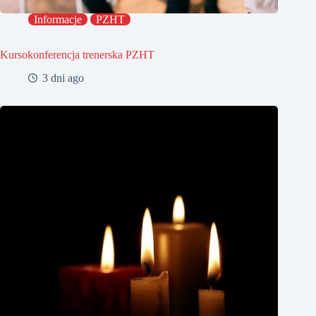
Informacje
PZHT
Kursokonferencja trenerska PZHT
3 dni ago