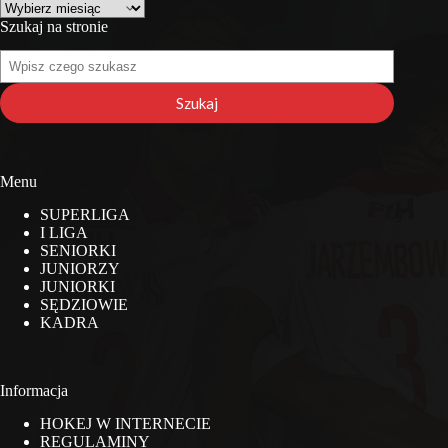
Archiwa
Szukaj na stronie
Szukaj
na
stronie
Szukaj
Menu
SUPERLIGA
I LIGA
SENIORKI
JUNIORZY
JUNIORKI
SĘDZIOWIE
KADRA
Informacja
HOKEJ W INTERNECIE
REGULAMINY