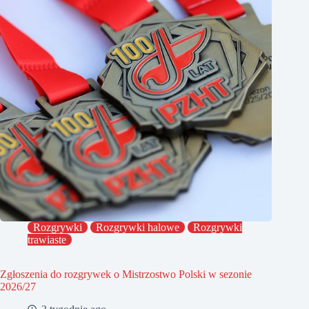
Rozgrywki
Rozgrywki halowe
Rozgrywki
trawiaste
Zgłoszenia do rozgrywek o Mistrzostwo Polski w sezonie
2026/27