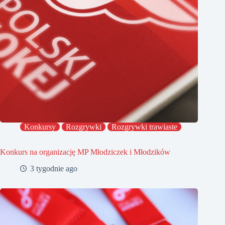
Konkursy
Rozgrywki
Rozgrywki trawiaste
Konkurs na organizację MP Młodziczek i Młodzików
3 tygodnie ago